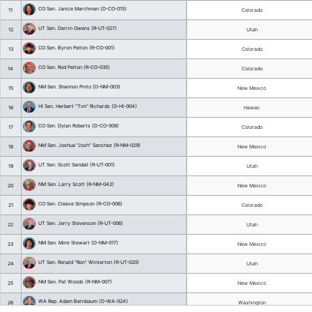
AK Sen. Matt Claman (D-AK-000H)
3
WY Sen. Ogden Driskill (R-WY-001)
4
HI Sen. Mike Gabbard (D-HI-021)
5
NM Sen. David Gallegos (R-NM-041)
6
UT Sen. David Hinkins (R-UT-026)
7
CA Sen. Melissa Hurtado (D-CA-016)
8
UT Sen. Don Ipson (R-UT-029)
9
NM Sen. Leo Jaramillo (D-NM-005)
10