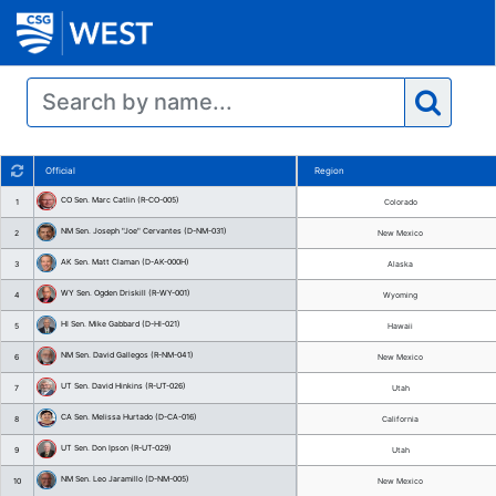
Official
CO Sen. Marc Catlin (R-CO-005)
1
NM Sen. Joseph "Joe" Cervantes (D-NM-031)
2